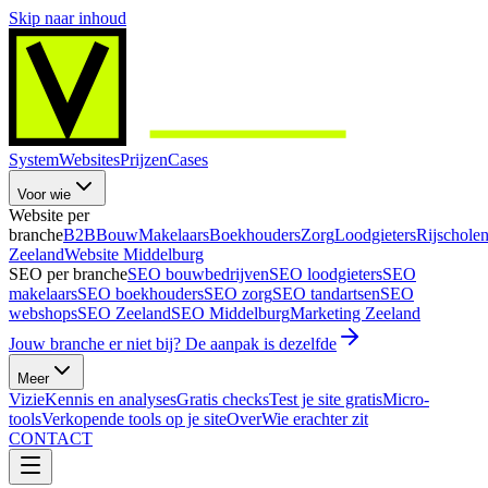
Skip naar inhoud
System
Websites
Prijzen
Cases
Voor wie
Website per
branche
B2B
Bouw
Makelaars
Boekhouders
Zorg
Loodgieters
Rijschole
Zeeland
Website Middelburg
SEO per branche
SEO bouwbedrijven
SEO loodgieters
SEO
makelaars
SEO boekhouders
SEO zorg
SEO tandartsen
SEO
webshops
SEO Zeeland
SEO Middelburg
Marketing Zeeland
Jouw branche er niet bij? De aanpak is dezelfde
Meer
Vizie
Kennis en analyses
Gratis checks
Test je site gratis
Micro-
tools
Verkopende tools op je site
Over
Wie erachter zit
CONTACT