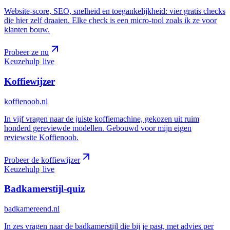
Website-score, SEO, snelheid en toegankelijkheid: vier gratis checks
die hier zelf draaien. Elke check is een micro-tool zoals ik ze voor
klanten bouw.
Probeer ze nu
Keuzehulp
live
Koffiewijzer
koffienoob.nl
In vijf vragen naar de juiste koffiemachine, gekozen uit ruim
honderd gereviewde modellen. Gebouwd voor mijn eigen
reviewsite Koffienoob.
Probeer de koffiewijzer
Keuzehulp
live
Badkamerstijl-quiz
badkamereend.nl
In zes vragen naar de badkamerstijl die bij je past, met advies per