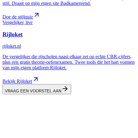
stijl. Draait op mijn eigen site Badkamereend.
Doe de stijlquiz
Vergelijker
live
Rijloket
rijloket.nl
De vergelijker die rijscholen naast elkaar zet op echte CBR-cijfers,
plus een gratis theorie-oefenexamen. Twee tools die het hart vormen
van mijn eigen platform Rijloket.
Bekijk Rijloket
VRAAG EEN VOORSTEL AAN