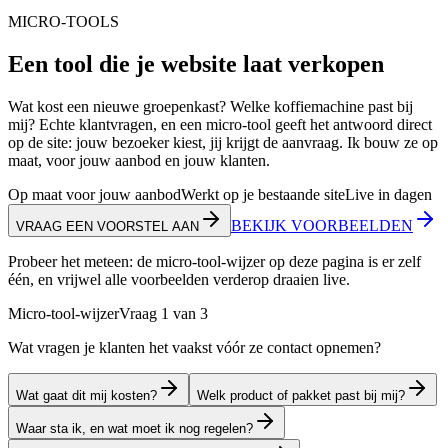
MICRO-TOOLS
Een tool die je website laat
verkopen
Wat kost een nieuwe groepenkast? Welke koffiemachine past bij
mij? Echte klantvragen, en een micro-tool geeft het antwoord direct
op de site: jouw bezoeker kiest, jij krijgt de aanvraag. Ik bouw ze op
maat, voor jouw aanbod en jouw klanten.
Op maat voor jouw aanbod
Werkt op je bestaande site
Live in dagen
BEKIJK VOORBEELDEN
VRAAG EEN VOORSTEL AAN
Probeer het meteen: de micro-tool-wijzer op deze pagina is er zelf
één, en vrijwel alle voorbeelden verderop draaien live.
Micro-tool-wijzer
Vraag 1 van 3
Wat vragen je klanten het vaakst vóór ze contact opnemen?
Wat gaat dit mij kosten?
Welk product of pakket past bij mij?
Waar sta ik, en wat moet ik nog regelen?