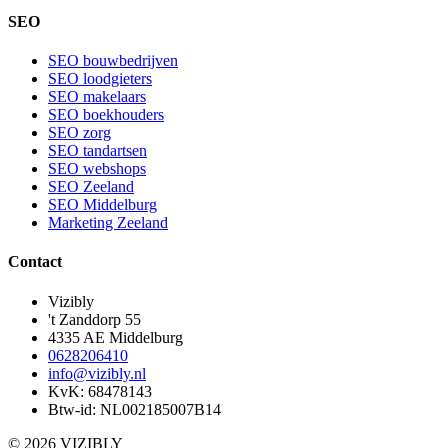
SEO
SEO bouwbedrijven
SEO loodgieters
SEO makelaars
SEO boekhouders
SEO zorg
SEO tandartsen
SEO webshops
SEO Zeeland
SEO Middelburg
Marketing Zeeland
Contact
Vizibly
't Zanddorp 55
4335 AE
Middelburg
0628206410
info@vizibly.nl
KvK:
68478143
Btw-id:
NL002185007B14
©
2026
VIZIBLY