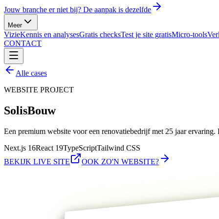
Jouw branche er niet bij? De aanpak is dezelfde
Meer
Vizie
Kennis en analyses
Gratis checks
Test je site gratis
Micro-tools
Ver
CONTACT
Alle cases
WEBSITE PROJECT
Solis
Bouw
Een premium website voor een renovatiebedrijf met 25 jaar ervaring. K
Next.js 16
React 19
TypeScript
Tailwind CSS
BEKIJK LIVE SITE
OOK ZO'N WEBSITE?