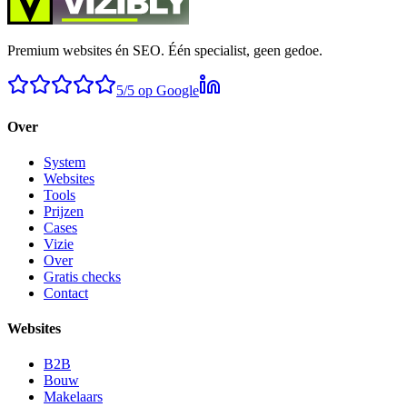
Premium websites én SEO. Één specialist, geen gedoe.
5/5 op Google
Over
System
Websites
Tools
Prijzen
Cases
Vizie
Over
Gratis checks
Contact
Websites
B2B
Bouw
Makelaars