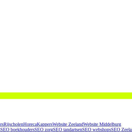
rs
Rijscholen
Horeca
Kappers
Website Zeeland
Website Middelburg
s
SEO boekhouders
SEO zorg
SEO tandartsen
SEO webshops
SEO Zeela