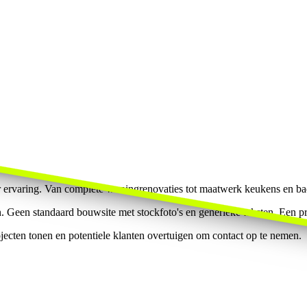
 ervaring. Van complete woningrenovaties tot maatwerk keukens en bad
Geen standaard bouwsite met stockfoto's en generieke teksten. Een prem
rojecten tonen en potentiele klanten overtuigen om contact op te nemen.