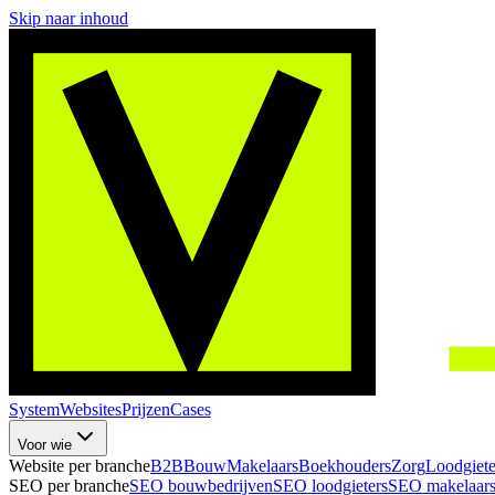
Skip naar inhoud
System
Websites
Prijzen
Cases
Voor wie
Website per branche
B2B
Bouw
Makelaars
Boekhouders
Zorg
Loodgiete
SEO per branche
SEO bouwbedrijven
SEO loodgieters
SEO makelaar